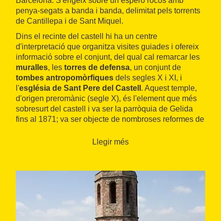
Barcelona. S'erigeix sobre un esperó rocós amb
penya-segats a banda i banda, delimitat pels torrents
de Cantillepa i de Sant Miquel.
Dins el recinte del castell hi ha un centre
d'interpretació que organitza visites guiades i ofereix
informació sobre el conjunt, del qual cal remarcar les
muralles
, les
torres de defensa
, un conjunt de
tombes antropomòrfiques
dels segles X i XI, i
l'
església de Sant Pere del Castell
. Aquest temple,
d'origen preromànic (segle X), és l'element que més
sobresurt del castell i va ser la parròquia de Gelida
fins al 1871; va ser objecte de nombroses reformes de
diversos estils al llarg de nou segles des de l'any 998,
en què va ser documentada, fins al barroc (segle
Llegir més
XVIII). A més de l'atractiu arquitectònic, el castell de
Gelida ofereix algunes de les millors vistes
panoràmiques de la plana del Penedès i de l'Anoia.