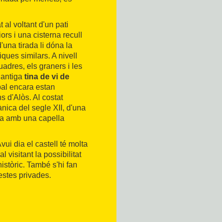
t al voltant d'un pati
ors i una cisterna recull
d'una tirada li dóna la
ques similars. A nivell
quadres, els graners i les
 antiga
tina de vi de
pal encara estan
s d'Alòs. Al costat
nica del segle XII, d'una
ada amb una capella
Avui dia el castell té molta
l visitant la possibilitat
istòric. També s'hi fan
festes privades.