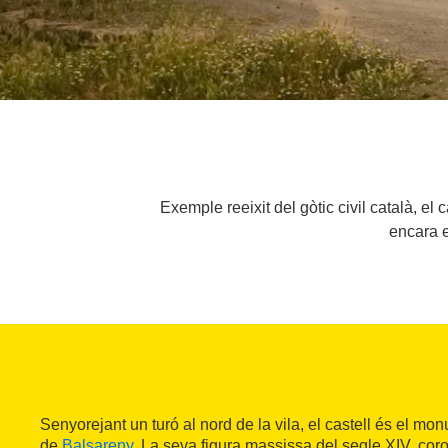
Exemple reeixit del gòtic civil català, el 
encara e
Senyorejant un turó al nord de la vila, el castell és el mo
de
Balsareny
. La seva figura massissa del segle XIV, cor