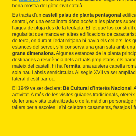
bona mostra del gòtic civil català.
Es tracta d'un
castell palau de planta pentagonal
edifica
central, on una escalinata dóna accés a les plantes superi
l'aigua de pluja des de la teulada. El fet que fos construït 
regularitat que manca en altres edificacions de característi
de terra, on durant l'edat mitjana hi havia els cellers, les 
estances del servei, s'hi conserva una gran sala amb una
grans dimensions
. Algunes estances de la planta princi
destinades a residència dels actuals propietaris, els baron
mateix del castell, hi ha l'
ermita
, una austera capella romà
sola nau i absis semicircular. Al segle XVII va ser ampli
lateral d'estil barroc.
El 1949 va ser declarat
Bé Cultural d'Interès Nacional
. 
activitat. A més de les visites guiades tradicionals, ofereix a
de fer una visita teatralitzada o de la mà d'un personatge h
tallers per a escoles i s'hi celebren casaments, festejos i 