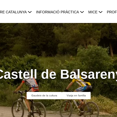
RE CATALUNYA
INFORMACIÓ PRÀCTICA
MICE
PROF
Castell de Balsaren
Gaudeix de la cultura
Viatja en família