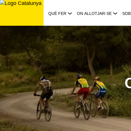
Saltar
al
QUÈ FER
ON ALLOTJAR-SE
SOB
contingut