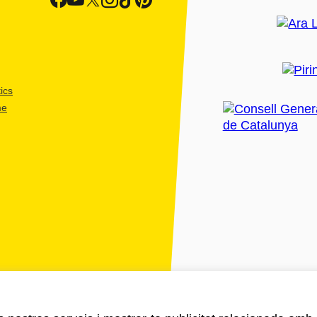
ics
me