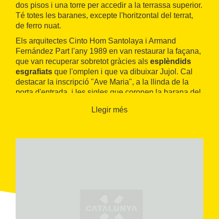
dos pisos i una torre per accedir a la terrassa superior.
Té totes les baranes, excepte l'horitzontal del terrat,
de ferro nuat.
Els arquitectes Cinto Hom Santolaya i Armand
Fernández Part l'any 1989 en van restaurar la façana,
que van recuperar sobretot gràcies als
esplèndids
esgrafiats
que l'omplen i que va dibuixar Jujol. Cal
destacar la inscripció "Ave Maria", a la llinda de la
porta d'entrada, i les sigles que coronen la barana del
terrat de la casa: "JHS" (Jesús).
Llegir més
La casa forma part de la
ruta modernista
que
organitza la ciutat de Tarragona i es pot visitar
acompanyat d'un guia turístic oficial.