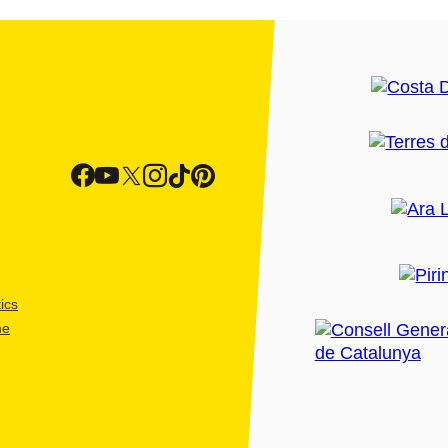
ics
me