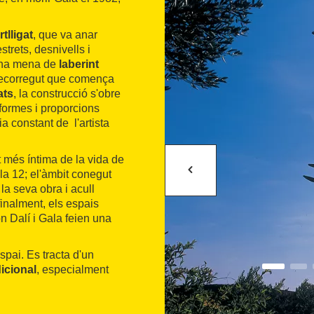
tlligat
, que va anar
trets, desnivells i
 una mena de
laberint
n recorregut que comença
ats
, la construcció s'obre
 formes i proporcions
ia constant de l'artista
rt més íntima de la vida de
 la 12; el'àmbit conegut
la seva obra i acull
 finalment, els espais
on Dalí i Gala feien una
spai. Es tracta d'un
dicional
, especialment