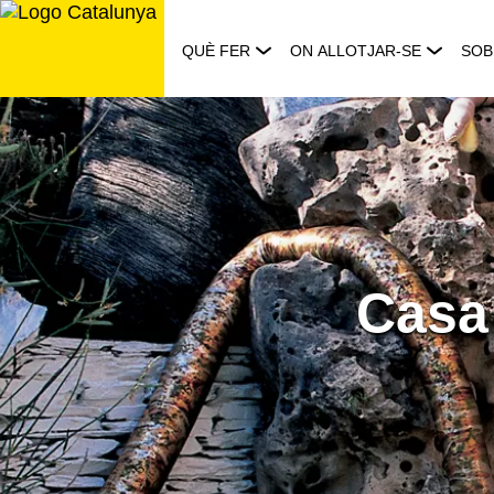
Saltar
al
QUÈ FER
ON ALLOTJAR-SE
SOB
contingut
Casa 