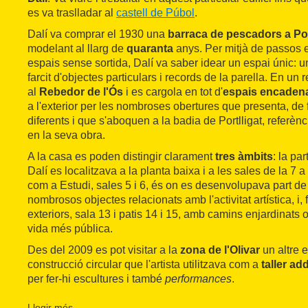
es va traslladar al
castell de Púbol
.
Dalí va comprar el 1930 una
barraca de pescadors a Por
modelant al llarg de
quaranta
anys. Per mitjà de passos es
espais sense sortida, Dalí va saber idear un espai únic:
farcit d'objectes particulars i records de la parella. En u
al
Rebedor de l'Ós
i es cargola en tot d'
espais encaden
a l'exterior per les nombroses obertures que presenta, de
diferents i que s'aboquen a la badia de Portlligat, referènc
en la seva obra.
A la casa es poden distingir clarament
tres àmbits
: la pa
Dalí es localitzava a la planta baixa i a les sales de la 7 a
com a Estudi, sales 5 i 6, és on es desenvolupava part de 
nombrosos objectes relacionats amb l'activitat artística, i,
exteriors, sala 13 i patis 14 i 15, amb camins enjardinats 
vida més pública.
Des del 2009 es pot visitar a la
zona de l'Olivar
un altre e
construcció circular que l'artista utilitzava com a
taller ad
per fer-hi escultures i també
performances
.
Cal fer sempre reserva prèvia per visitar l'edifici.
Llegir més