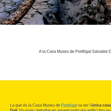
A la Casa Museu de Portlligat Salvador D
La que és la Casa Museu de
Portlligat
va ser l'
única casa
Dalí
. Va viure i treballar en aquest particular edifici fins 