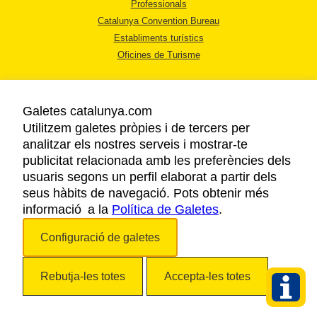
Professionals
Catalunya Convention Bureau
Establiments turístics
Oficines de Turisme
Galetes catalunya.com
Utilitzem galetes pròpies i de tercers per
analitzar els nostres serveis i mostrar-te
AVÍS LEGAL
publicitat relacionada amb les preferències dels
POLÍTICA DE PRIVACITAT
usuaris segons un perfil elaborat a partir dels
COOKIES
seus hàbits de navegació. Pots obtenir més
informació a la
Política de Galetes
ACCESSIBILITAT
.
Configuració de galetes
Copyright © 2026. Agència Catalana de Turisme. Tots els drets reservats.
Rebutja-les totes
Accepta-les totes