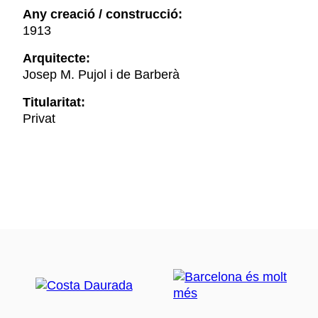
Any creació / construcció:
1913
Arquitecte:
Josep M. Pujol i de Barberà
Titularitat:
Privat