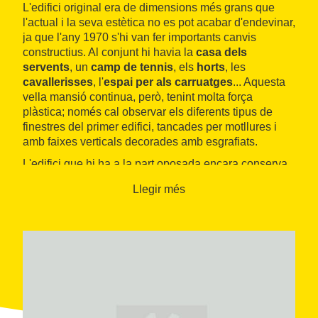
L'edifici original era de dimensions més grans que
l'actual i la seva estètica no es pot acabar d'endevinar,
ja que l'any 1970 s'hi van fer importants canvis
constructius. Al conjunt hi havia la
casa dels
servents
, un
camp de tennis
, els
horts
, les
cavallerisses
, l'
espai per als carruatges
... Aquesta
vella mansió continua, però, tenint molta força
plàstica; només cal observar els diferents tipus de
finestres del primer edifici, tancades per motllures i
amb faixes verticals decorades amb esgrafiats.
L'edifici que hi ha a la part oposada encara conserva,
a la façana orientada cap al mar,
parts originals
com
Llegir més
una tribuna, un coronament curvilini treballat amb
trencadís i una cúpula poligonal molt destacada.
Encara que la visita interior de l'edifici no és possible,
forma part de la Ruta Modernista que ha dissenyat el
Patronat Municipal de Turisme de Tarragona
.