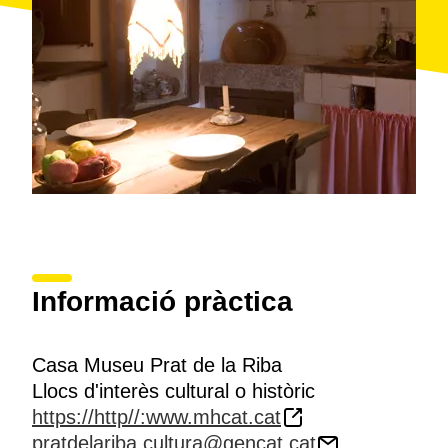
la
façana
destaquen el portal d'arc de mig punt
adovellat, el gran sòcol de pedra ben tallada que
emmarca totes les obertures i els esgrafiats, de caire
senzill.
Algunes de les habitacions de la casa també
s'utilitzen com a
sales d'exposicions
i
conferències
.
Des del 2004 el museu forma part de la
xarxa
de
museus gestionats pel
Museu d'Història de Catalunya
(MHC) i es pot visitar.
Informació pràctica
Casa Museu Prat de la Riba
Llocs d'interès cultural o històric
https://http//:www.mhcat.cat
pratdelariba.cultura@gencat.cat