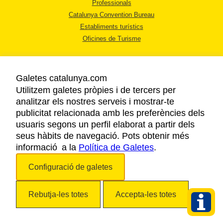
Professionals
Catalunya Convention Bureau
Establiments turístics
Oficines de Turisme
Galetes catalunya.com
Utilitzem galetes pròpies i de tercers per
analitzar els nostres serveis i mostrar-te
AVÍS LEGAL
publicitat relacionada amb les preferències dels
POLÍTICA DE PRIVACITAT
usuaris segons un perfil elaborat a partir dels
COOKIES
seus hàbits de navegació. Pots obtenir més
informació a la
Política de Galetes
ACCESSIBILITAT
.
Configuració de galetes
Copyright © 2026. Agència Catalana de Turisme. Tots els drets reservats.
Rebutja-les totes
Accepta-les totes