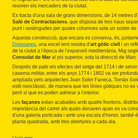
reunien els mercaders de la ciutat.
Es tracta d'una sala de grans dimensions, de 14 metres 
Saló de Contractacions
, que disposa de tres naus sepa
punt i sostingudes per quatre columnes sota un sostre de 
Aquesta construcció, que encara es conserva, és, juntam
Drassanes
, una excel·lent mostra d'
art gòtic civil
i un ref
de la ciutat a l'època de l'expansió mediterrània. Mig segl
Consolat de Mar
al pis superior, sota la direcció de Marc
Després de patir els efectes del setge del 1714 i de serv
caserna militar, entre els anys 1774 i 1802 va ser profun
ampliada pels arquitectes Joan Soler Faneca, Tomàs Sol
estil neoclàssic, de manera que les línies gòtiques no es v
però sí que es poden admirar a l'interior.
Les
façanes
estan acabades amb quatre frontons, distribu
importància del carrer als quals donaven quan es va const
d'una galeria porticada i amb una escala d'honor, també és
planta quadrada, amb tres obertures a cada ala.
El 1849, al Saló dels Cònsols s'hi va establir l'
Acadèmia C
de Sant Jordi
, que conserva obres d'artistes com Damià
Llegir més