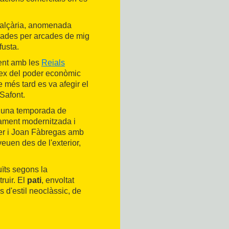
d'alçària, anomenada
rades per arcades de mig
fusta.
ent amb les
Reials
lex del poder econòmic
e més tard es va afegir el
 Safont.
ir una temporada de
dament modernitzada i
er i Joan Fàbregas amb
euen des de l'exterior,
ïts segons la
ruir. El
pati
, envoltat
 d'estil neoclàssic, de
atalana de Belles Arts
 Campeny, Antoni Solà,