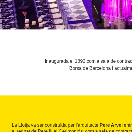
Inaugurada el 1392 com a sala de contracta
Borsa de Barcelona i actualme
La Llotja va ser construïda per l'arquitecte
Pere Arvei
entr
el regnat de Pere III el Cerimoniós, com a sala de contra