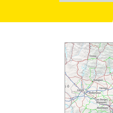
 i Antoni Caba. L'escola
om de la Llotja.
i actualment és la seu
Navegació de Barcelona.
ca
molt interessant, en
. Es pot fer una visita a