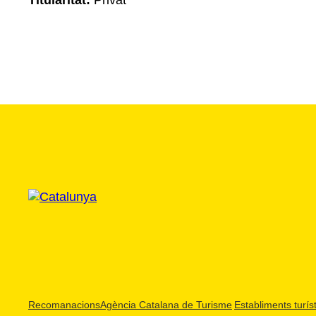
Titularitat:
Privat
Recomanacions
Agència Catalana de Turisme
Establiments turíst