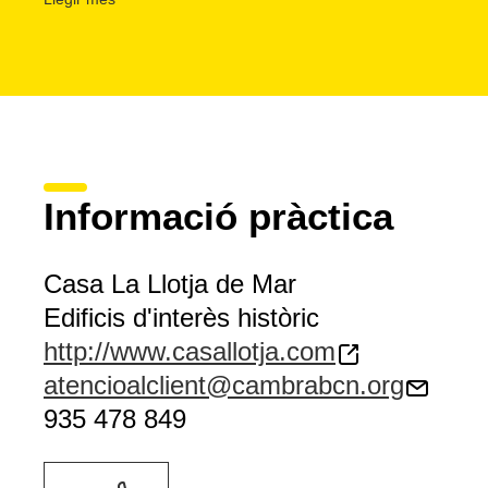
Josep Flaugier, Marià Fortuny, Lluís Rigalt, Pelegrí Clavé
de l'Acadèmia va canviar d'ubicació, però va mantenir el n
Va ser durant molts anys la seu de la Borsa de Barcelona 
corporativa de la Cambra Oficial de Comerç, Indústria i 
L'edifici disposa d'una
col·lecció d'escultura neoclàssi
què destaca l'obra
Lucrècia moribunda
, de Damià Campeny
l'edifici concertant una cita prèvia.
Informació pràctica
Casa La Llotja de Mar
Edificis d'interès històric
http://www.casallotja.com
atencioalclient@cambrabcn.org
935 478 849