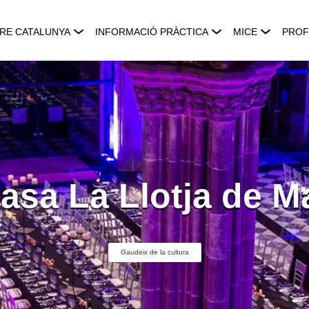
RE CATALUNYA
INFORMACIÓ PRÀCTICA
MICE
PROF
asa La Llotja de M
Gaudeix de la cultura