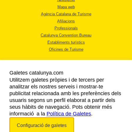
Mapa web
Agència Catalana de Turisme
Afiliacions
Professionals
Catalunya Convention Bureau
Establiments turístics
Oficines de Turisme
Galetes catalunya.com
Utilitzem galetes pròpies i de tercers per
analitzar els nostres serveis i mostrar-te
AVÍS LEGAL
publicitat relacionada amb les preferències dels
POLÍTICA DE PRIVACITAT
usuaris segons un perfil elaborat a partir dels
COOKIES
seus hàbits de navegació. Pots obtenir més
informació a la
Política de Galetes
ACCESSIBILITAT
.
Configuració de galetes
Copyright © 2026. Agència Catalana de Turisme. Tots els drets reservats.