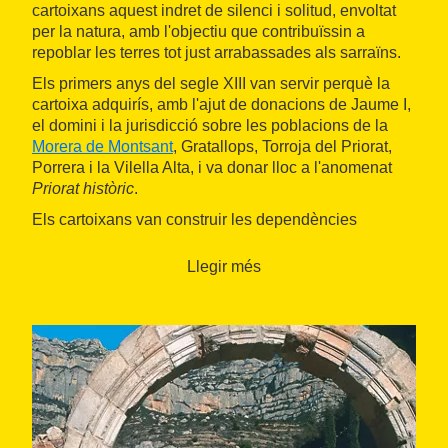
cartoixans aquest indret de silenci i solitud, envoltat
per la natura, amb l'objectiu que contribuïssin a
repoblar les terres tot just arrabassades als sarraïns.
Els primers anys del segle XIII van servir perquè la
cartoixa adquirís, amb l'ajut de donacions de Jaume I,
el domini i la jurisdicció sobre les poblacions de la
Morera de Montsant
, Gratallops, Torroja del Priorat,
Porrera i la Vilella Alta, i va donar lloc a l'anomenat
Priorat històric
.
Els cartoixans van construir les dependències
bàsiques del monestir en estil de transició del romànic
al gòtic, com l'
església de Santa Maria
(1228), el
Llegir més
claustre reial
(o
maius
), la dotzena de
cel·les
del seu
voltant, la
sala capitular
, el
refetor
, el
claustre petit
(dit
de recordationis
) i diverses capelles, així com
algunes dependències del servei.
Posteriorment, gràcies a la protecció reial i al prestigi
de la cartoixa, el conjunt va ser ampliat i se'n va
duplicar la capacitat, amb un
nou claustre gòtic
(1333) i 12 cel·les més. Una ampliació que va cloure