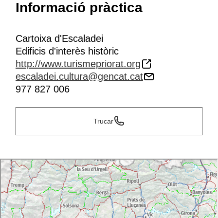
Informació pràctica
com la zona central i el claustre menor. Aquesta
restauració
permet que el visitant accedeixi a zones
de l'edifici que abans només es podien veure des de
Cartoixa d'Escaladei
l'exterior.
Edificis d'interès històric
Visita virtual
http://www.turismepriorat.org
escaladei.cultura@gencat.cat
977 827 006
Trucar