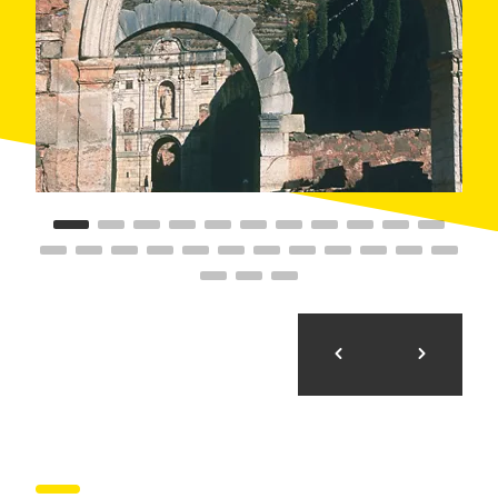
el 1403 amb la construcció d'un últim claustre d'estil
gòtic florit.
Els segles XVI, XVII i XVIII van aportar un aire
classicista i barroc a la cartoixa per les reformes que
s'hi van dur a terme. La cultura i l'agricultura, sobretot
de la vinya, van experimentar un fort creixement
gràcies a les activitats i aportacions de la cartoixa
d'Escaladei.
El cenobi va ser abandonat amb la desamortització de
Mendizábal, el 1835, i actualment es troba en un
avançat procés de consolidació i restauració perquè
es pugui visitar.
És possible passejar pel recinte de la cartoixa i
contemplar l'arquitectura de façanes, arcs, paviments i
murs. Hi destaquen els
vestigis de l'església i del
claustre major
, a més d'una de les cel·les de
clausura, reconstruïda recentment i disposada tal com
quan hi habitava un pare cartoixà. L'última intervenció
rellevant es va fer el 2013, quan es van netejar i
reformar alguns dels espais més castigats del conjunt,