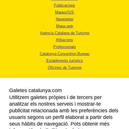
Publicacions
Mapes/GIS
Newsletter
Mapa web
Agència Catalana de Turisme
Afiliacions
Professionals
Catalunya Convention Bureau
Establiments turístics
Oficines de Turisme
Galetes catalunya.com
Utilitzem galetes pròpies i de tercers per
analitzar els nostres serveis i mostrar-te
AVÍS LEGAL
publicitat relacionada amb les preferències dels
POLÍTICA DE PRIVACITAT
usuaris segons un perfil elaborat a partir dels
COOKIES
seus hàbits de navegació. Pots obtenir més