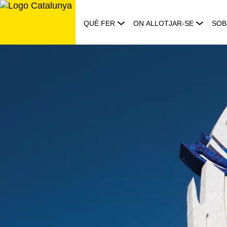
Saltar
al
QUÈ FER
ON ALLOTJAR-SE
SOB
contingut