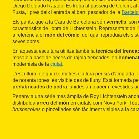
Diego Delgado Rajado. Es troba al passeig de Colom, al c
Fusta, i presideix l'entrada al barri pescador de la
Barcelo
Els punts, que a la Cara de Barcelona són
vermells
, són
característics de l'obra de Lichtenstein. Representant de 
a referència el
món del còmic
, del qual reproduïa els si
seves obres.
En aquesta escultura utilitza també la
tècnica del trenca
mosaic a base de peces de rajola trencades, en
homena
modernista de la
ciutat
.
L'escultura, de quinze metres d'altura per sis d'amplada,
de noranta tones, és visible des de lluny. Està formada p
prefabricades de pedra
, unides amb
acer
i revestides 
Pertany a una sèrie més àmplia de Roy Lichtenstein a
distribuïda
arreu del món
en ciutats com Nova York, Tòqu
brushstrokes
o pinzellades són fàcilment visibles a la cara