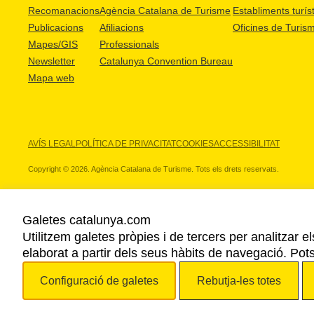
Recomanacions
Agència Catalana de Turisme
Establiments turíst
Publicacions
Afiliacions
Oficines de Turis
Mapes/GIS
Professionals
Newsletter
Catalunya Convention Bureau
Mapa web
AVÍS LEGAL
POLÍTICA DE PRIVACITAT
COOKIES
ACCESSIBILITAT
Copyright © 2026. Agència Catalana de Turisme. Tots els drets reservats.
Galetes catalunya.com
Utilitzem galetes pròpies i de tercers per analitzar e
ELS NOSTRES PARTNERS
elaborat a partir dels seus hàbits de navegació. Pot
Configuració de galetes
Rebutja-les totes