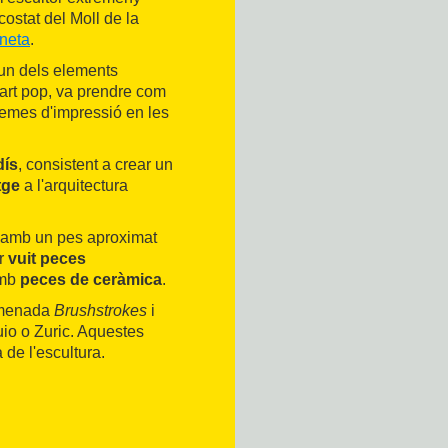
ostat del Moll de la
neta
.
 un dels elements
l'art pop, va prendre com
stemes d'impressió en les
dís
, consistent a crear un
tge
a l'arquitectura
 i amb un pes aproximat
er
vuit peces
amb
peces de ceràmica
.
nomenada
Brushstrokes
i
io o Zuric. Aquestes
 de l'escultura.