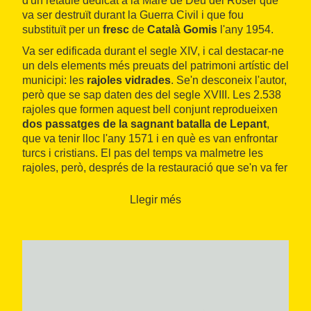
d'un retaule dedicat a la Mare de Déu del Roser que
va ser destruït durant la Guerra Civil i que fou
substituït per un
fresc
de
Català Gomis
l'any 1954.
Va ser edificada durant el segle XIV, i cal destacar-ne
un dels elements més preuats del patrimoni artístic del
municipi: les
rajoles vidrades
. Se'n desconeix l'autor,
però que se sap daten des del segle XVIII. Les 2.538
rajoles que formen aquest bell conjunt reprodueixen
dos passatges de la sagnant batalla de Lepant
,
que va tenir lloc l'any 1571 i en què es van enfrontar
turcs i cristians. El pas del temps va malmetre les
rajoles, però, després de la restauració que se'n va fer
l'any 1981, avui les podem contemplar en el seu
magnífic
aspecte original
.
Llegir més
La capella pertany a l'Arquebisbat de Tarragona. Des
de l'Oficina de Turisme de Valls s'ofereixen
visites
guiades
concertades i també l'opció de demanar la
clau per poder accedir a l'interior.