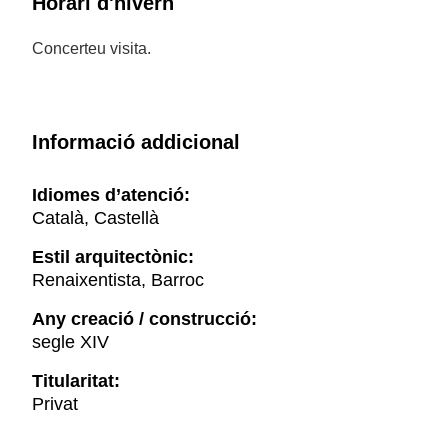
Horari d'hivern
Concerteu visita.
Informació addicional
Idiomes d’atenció:
Català, Castellà
Estil arquitectònic:
Renaixentista, Barroc
Any creació / construcció:
segle XIV
Titularitat:
Privat