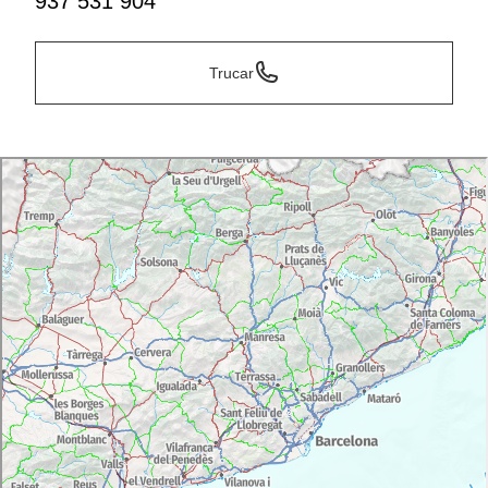
937 531 904
Trucar