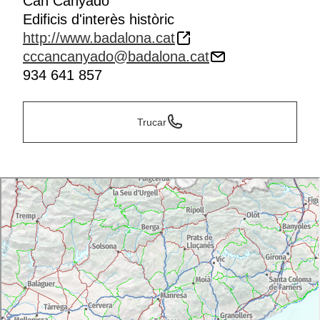
Can Canyadó
Edificis d'interès històric
http://www.badalona.cat
cccancanyado@badalona.cat
934 641 857
Trucar