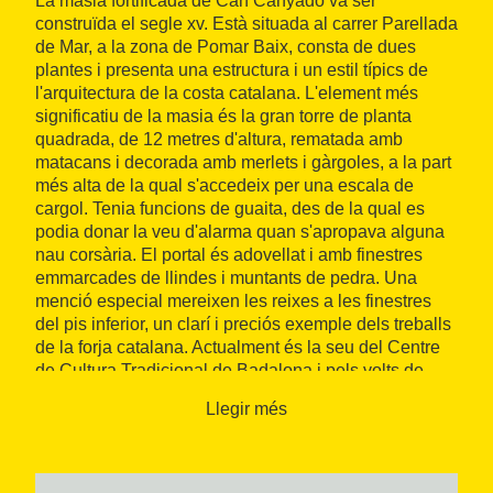
La masia fortificada de Can Canyadó va ser
construïda el segle xv. Està situada al carrer Parellada
de Mar, a la zona de Pomar Baix, consta de dues
plantes i presenta una estructura i un estil típics de
l'arquitectura de la costa catalana. L'element més
significatiu de la masia és la gran torre de planta
quadrada, de 12 metres d'altura, rematada amb
matacans i decorada amb merlets i gàrgoles, a la part
més alta de la qual s'accedeix per una escala de
cargol. Tenia funcions de guaita, des de la qual es
podia donar la veu d'alarma quan s'apropava alguna
nau corsària. El portal és adovellat i amb finestres
emmarcades de llindes i muntants de pedra. Una
menció especial mereixen les reixes a les finestres
del pis inferior, un clarí i preciós exemple dels treballs
de la forja catalana. Actualment és la seu del Centre
de Cultura Tradicional de Badalona i pels volts de
Sant Jordi (23 d'abril) s'hi organitza una fira medieval.
Llegir més