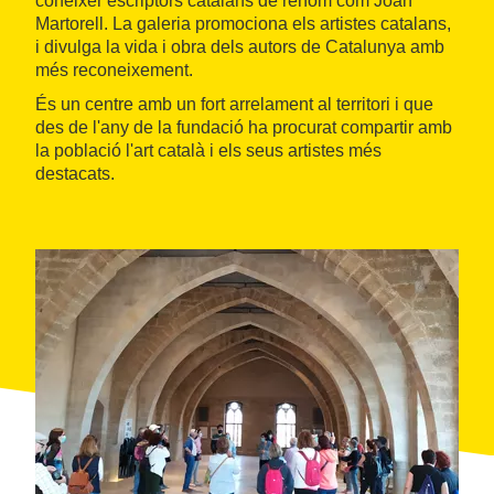
conèixer escriptors catalans de renom com Joan
Martorell. La galeria promociona els artistes catalans,
i divulga la vida i obra dels autors de Catalunya amb
més reconeixement.
És un centre amb un fort arrelament al territori i que
des de l'any de la fundació ha procurat compartir amb
la població l'art català i els seus artistes més
destacats.