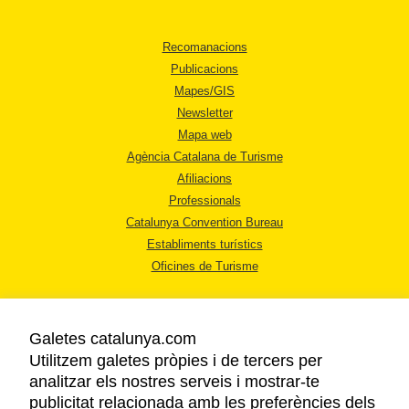
Recomanacions
Publicacions
Mapes/GIS
Newsletter
Mapa web
Agència Catalana de Turisme
Afiliacions
Professionals
Catalunya Convention Bureau
Establiments turístics
Oficines de Turisme
Galetes catalunya.com
Utilitzem galetes pròpies i de tercers per
analitzar els nostres serveis i mostrar-te
AVÍS LEGAL
publicitat relacionada amb les preferències dels