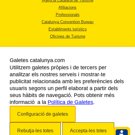
Agència Catalana de Turisme
Afiliacions
Professionals
Catalunya Convention Bureau
Establiments turístics
Oficines de Turisme
Galetes catalunya.com
Utilitzem galetes pròpies i de tercers per
analitzar els nostres serveis i mostrar-te
AVÍS LEGAL
publicitat relacionada amb les preferències dels
POLÍTICA DE PRIVACITAT
usuaris segons un perfil elaborat a partir dels
COOKIES
seus hàbits de navegació. Pots obtenir més
informació a la
Política de Galetes
ACCESSIBILITAT
.
Configuració de galetes
Copyright © 2026. Agència Catalana de Turisme. Tots els drets reservats.
Rebutja-les totes
Accepta-les totes