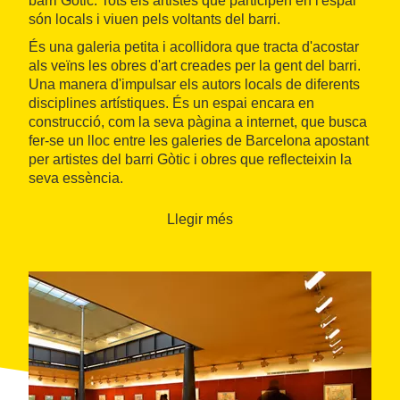
barri Gòtic. Tots els artistes que participen en l'espai
són locals i viuen pels voltants del barri.
És una galeria petita i acollidora que tracta d'acostar
als veïns les obres d'art creades per la gent del barri.
Una manera d'impulsar els autors locals de diferents
disciplines artístiques. És un espai encara en
construcció, com la seva pàgina a internet, que busca
fer-se un lloc entre les galeries de Barcelona apostant
per artistes del barri Gòtic i obres que reflecteixin la
seva essència.
Llegir més