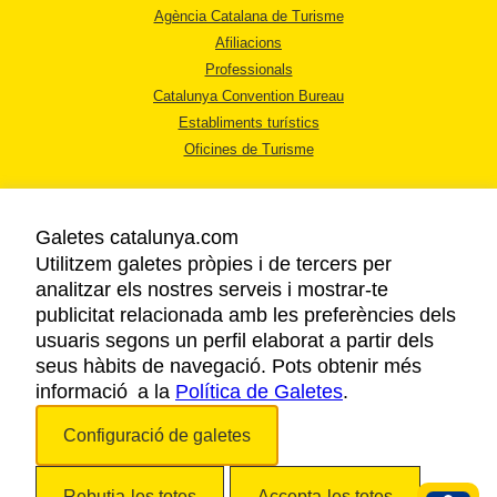
Agència Catalana de Turisme
Afiliacions
Professionals
Catalunya Convention Bureau
Establiments turístics
Oficines de Turisme
Galetes catalunya.com
Utilitzem galetes pròpies i de tercers per
analitzar els nostres serveis i mostrar-te
AVÍS LEGAL
publicitat relacionada amb les preferències dels
POLÍTICA DE PRIVACITAT
usuaris segons un perfil elaborat a partir dels
COOKIES
seus hàbits de navegació. Pots obtenir més
informació a la
Política de Galetes
ACCESSIBILITAT
.
Configuració de galetes
Copyright © 2026. Agència Catalana de Turisme. Tots els drets reservats.
Rebutja-les totes
Accepta-les totes