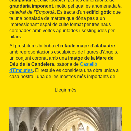
grandària imponent
, motiu pel qual és anomenada
la
catedral de l'Empordà
. Es tracta d'un
edifici gòtic
que
té una portalada de marbre que dóna pas a un
impressionant espai de culte format per tres naus
coronades amb voltes apuntades i sostingudes per
pilars.
Al presbiteri s'hi troba el
retaule major d'alabastre
amb representacions esculpides de figures d'àngels,
un conjunt coronat amb una
imatge de la Mare de
Déu de la Candelera
, patrona de
Castelló
d'Empúries
. El retaule es considera una obra única a
casa nostra i una de les mostres més importants de
l'
escultura gòtica catalana
de la segona meitat del
segle
XV
.
Llegir més
Tot i les dimensions, es tracta d'una basílica, ja que la
condició de catedral va ser perseguida, sense èxit,
pels comtes d'Empúries al llarg de la segona meitat
del segle XIII.