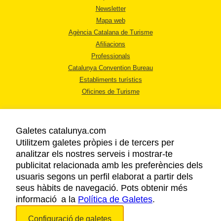
Newsletter
Mapa web
Agència Catalana de Turisme
Afiliacions
Professionals
Catalunya Convention Bureau
Establiments turístics
Oficines de Turisme
Galetes catalunya.com
Utilitzem galetes pròpies i de tercers per
analitzar els nostres serveis i mostrar-te
AVÍS LEGAL
publicitat relacionada amb les preferències dels
POLÍTICA DE PRIVACITAT
usuaris segons un perfil elaborat a partir dels
COOKIES
seus hàbits de navegació. Pots obtenir més
informació a la
Política de Galetes
ACCESSIBILITAT
.
Configuració de galetes