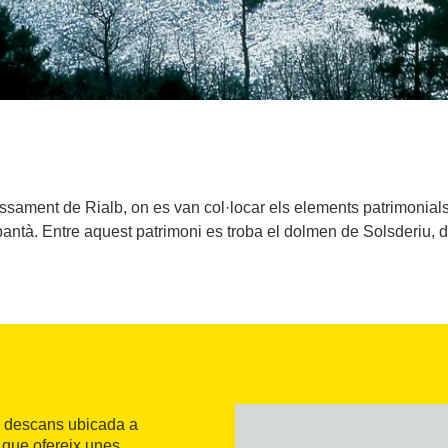
assament de Rialb, on es van col·locar els elements patrimonial
antà. Entre aquest patrimoni es troba el dolmen de Solsderiu, d'
 descans ubicada a
que ofereix unes