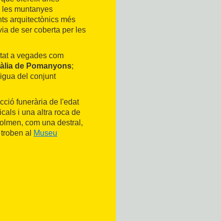
 i les muntanyes
ts arquitectònics més
ia de ser coberta per les
itat a vegades com
làlia de Pomanyons
;
aigua del conjunt
ció funerària de l'edat
icals i una altra roca de
dolmen, com una destral,
 troben al
Museu