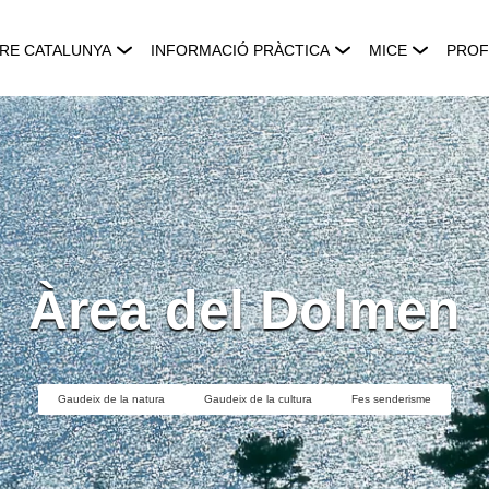
RE CATALUNYA
INFORMACIÓ PRÀCTICA
MICE
PROF
Àrea del Dolmen
Gaudeix de la natura
Gaudeix de la cultura
Fes senderisme