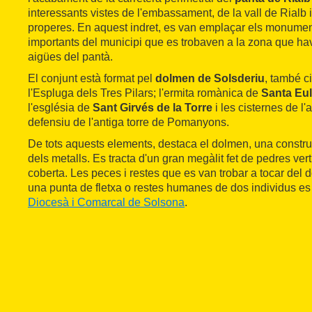
interessants vistes de l'embassament, de la vall de Rialb
properes. En aquest indret, es van emplaçar els monumen
importants del municipi que es trobaven a la zona que hav
aigües del pantà.
El conjunt està format pel
dolmen de Solsderiu
, també c
l'Espluga dels Tres Pilars; l'ermita romànica de
Santa Eu
l'església de
Sant Girvés de la Torre
i les cisternes de l'
defensiu de l'antiga torre de Pomanyons.
De tots aquests elements, destaca el dolmen, una construc
dels metalls. Es tracta d'un gran megàlit fet de pedres vert
coberta. Les peces i restes que es van trobar a tocar del 
una punta de fletxa o restes humanes de dos individus es
Diocesà i Comarcal de Solsona
.