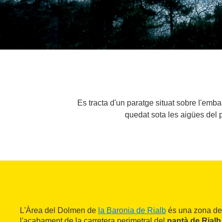
Es tracta d'un paratge situat sobre l'emb
quedat sota les aigües del p
L'Àrea del Dolmen de
la Baronia de Rialb
és una zona de
l'acabament de la carretera perimetral del
pantà de Rialb