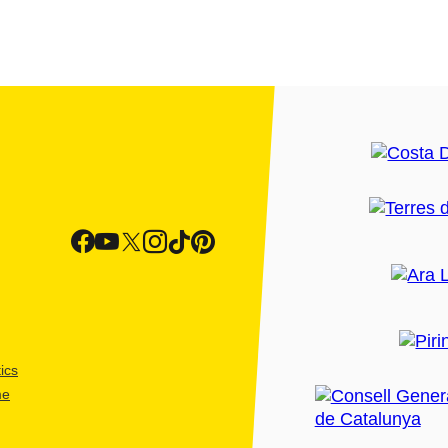
ics
me