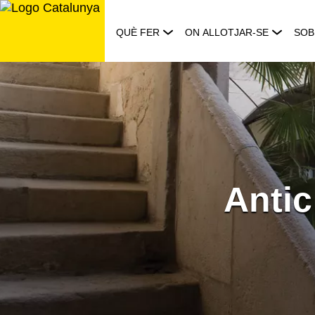
Saltar
al
QUÈ FER
ON ALLOTJAR-SE
SOB
contingut
Antic