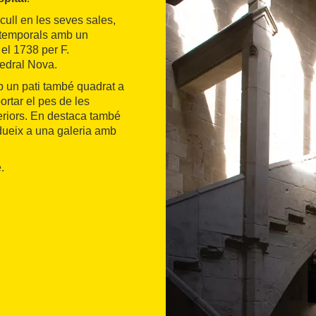
cull en les seves sales,
s temporals amb un
el 1738 per F.
tedral Nova.
mb un pati també quadrat a
ortar el pes de les
eriors. En destaca també
dueix a una galeria amb
.