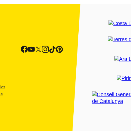
ics
me