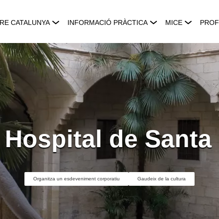
RE CATALUNYA
INFORMACIÓ PRÀCTICA
MICE
PROF
 Hospital de Santa
Organitza un esdeveniment corporatiu
Gaudeix de la cultura