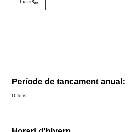
Trucar
Període de tancament anual:
Dilluns
Horari d'hivern