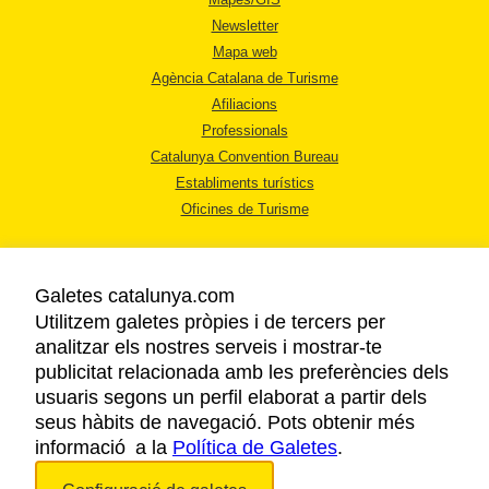
Newsletter
Mapa web
Agència Catalana de Turisme
Afiliacions
Professionals
Catalunya Convention Bureau
Establiments turístics
Oficines de Turisme
Galetes catalunya.com
Utilitzem galetes pròpies i de tercers per
analitzar els nostres serveis i mostrar-te
AVÍS LEGAL
publicitat relacionada amb les preferències dels
POLÍTICA DE PRIVACITAT
usuaris segons un perfil elaborat a partir dels
COOKIES
seus hàbits de navegació. Pots obtenir més
informació a la
Política de Galetes
ACCESSIBILITAT
.