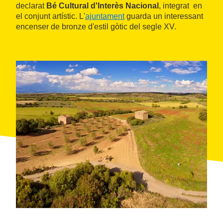
declarat
Bé Cultural d'Interès Nacional
, integrat en
el conjunt artístic. L'
ajuntament
guarda un interessant
encenser de bronze d'estil gòtic del segle XV.