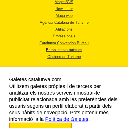
Mapes/GIS
Newsletter
Mapa web
Agència Catalana de Turisme
Afiliacions
Professionals
Catalunya Convention Bureau
Establiments turístics
Oficines de Turisme
Galetes catalunya.com
Utilitzem galetes pròpies i de tercers per
analitzar els nostres serveis i mostrar-te
AVÍS LEGAL
publicitat relacionada amb les preferències dels
POLÍTICA DE PRIVACITAT
usuaris segons un perfil elaborat a partir dels
COOKIES
seus hàbits de navegació. Pots obtenir més
informació a la
Política de Galetes
ACCESSIBILITAT
.