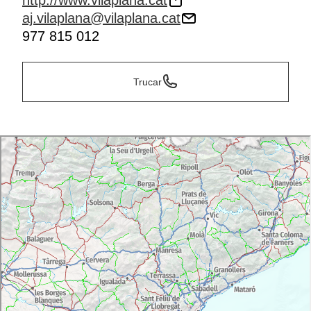
http://www.vilaplana.cat
aj.vilaplana@vilaplana.cat
977 815 012
Trucar