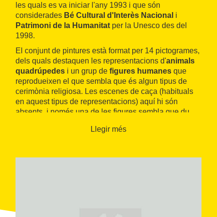
les quals es va iniciar l'any 1993 i que són
considerades
Bé Cultural d'Interès Nacional
i
Patrimoni de la Humanitat
per la Unesco des del
1998.
El conjunt de pintures està format per 14 pictogrames,
dels quals destaquen les representacions d'
animals
quadrúpedes
i un grup de
figures humanes
que
reprodueixen el que sembla que és algun tipus de
cerimònia religiosa. Les escenes de caça (habituals
en aquest tipus de representacions) aquí hi són
absents, i només una de les figures sembla que du
alguna cosa similar a una eina o una arma.
Llegir més
Es considera que bona part del conjunt pictòric
pertany a l'
edat del bronze
, però també hi ha d'altres
mostres que, per la delicadesa del traç, es podrien
incloure en un període
iber
lleugerament
posterior
.
Les coves es poden visitar. És recomanable visitar
també el Centre d'Interpretació de l'Art Rupestre,
Muntanyes de Prades (CIAR), inaugurat el 2005 amb
seu a
Montblanc
.