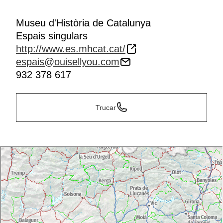
Museu d'Història de Catalunya
Espais singulars
http://www.es.mhcat.cat/
espais@ouisellyou.com
932 378 617
Trucar