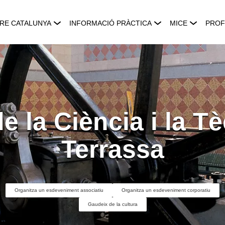
RE CATALUNYA
INFORMACIÓ PRÀCTICA
MICE
PROF
 la Ciència i la T
Terrassa
Organitza un esdeveniment associatiu
Organitza un esdeveniment corporatiu
Gaudeix de la cultura