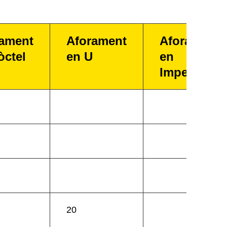
ament
Aforament
Aforament
òctel
en U
en
Imperial
20