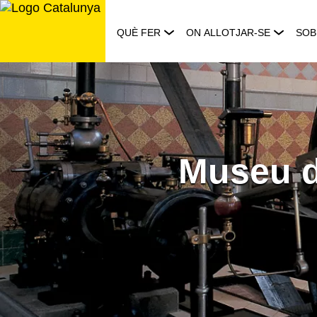
Saltar
al
QUÈ FER
ON ALLOTJAR-SE
SOB
contingut
Museu de