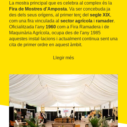
La mostra principal que es celebra al complex és la
Fira de Mostres d'Amposta
. Va ser concebuda ja
des dels seus orígens, al primer terç del
segle XIX
,
com una fira vinculada al
sector agrícola
i
ramader
.
Oficialitzada l'any
1960
com a Fira Ramadera i de
Maquinària Agrícola, ocupa des de l'any 1985
aquestes instal·lacions i actualment continua sent una
cita de primer ordre en aquest àmbit.
Es celebra cada any al voltant de les festes de la
Llegir més
Puríssima, al mes de desembre. Durant
cinc dies
acull professionals i visitants que poden conèixer de
primera mà totes les
novetats
del sector, a més de
gaudir de les nombroses
activitats paral·leles
que es
celebren al mateix recinte i en d'altres espais del
municipi.