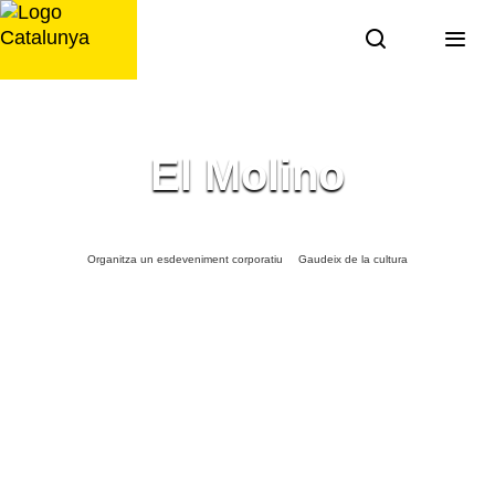
Saltar
al
contingut
El Molino
Organitza un esdeveniment corporatiu
Gaudeix de la cultura