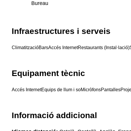
Bureau
Infraestructures i serveis
Climatització
Bars
Accés Internet
Restaurants (Instal·lació)
Equipament tècnic
Accés Internet
Equips de llum i so
Micròfons
Pantalles
Proje
Informació addicional