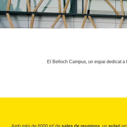
El Belloch Campus, un espai dedicat a l
Amb més de 6000 m² de
sales de reunions
, un
aulari
amb