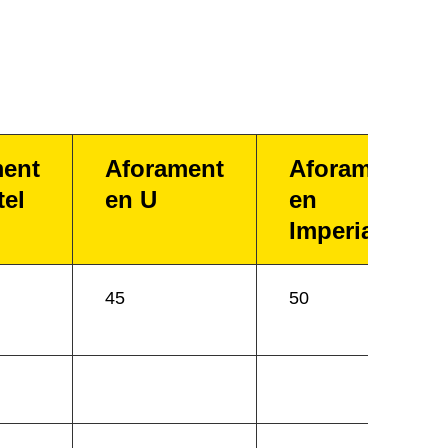
ment
Aforament
Aforament
tel
en U
en
Imperial
45
50