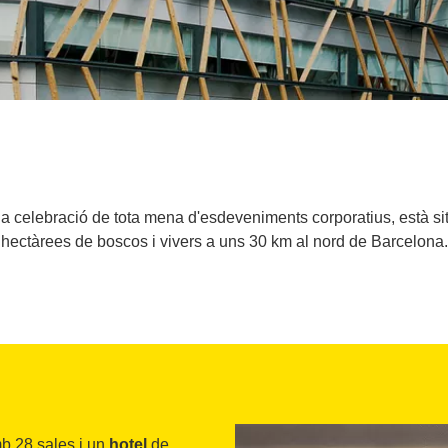
a celebració de tota mena d'esdeveniments corporatius, està s
hectàrees de boscos i vivers a uns 30 km al nord de Barcelona.
 28 sales i un
hotel
de