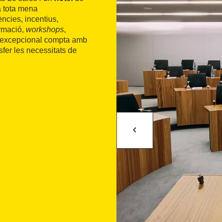
 a tota mena
ncies, incentius,
ormació,
workshops
,
al excepcional compta amb
sfer les necessitats de