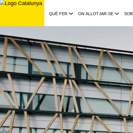
Saltar
al
QUÈ FER
ON ALLOTJAR-SE
SOB
contingut