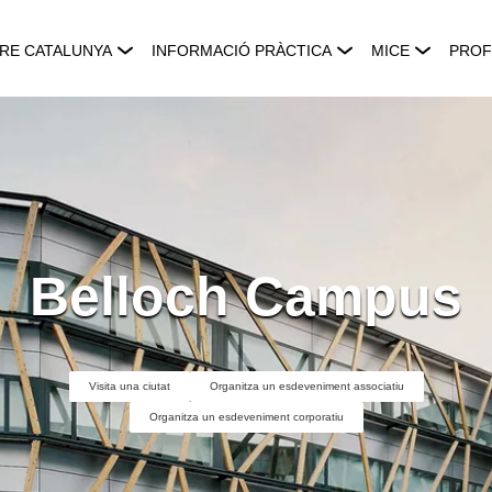
RE CATALUNYA
INFORMACIÓ PRÀCTICA
MICE
PROF
Belloch Campus
Visita una ciutat
Organitza un esdeveniment associatiu
Organitza un esdeveniment corporatiu