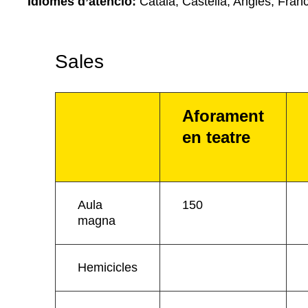
Idiomes d’atenció:
Català, Castellà, Anglès, Fran
Sales
Aforament
en teatre
Aula
150
magna
Hemicicles