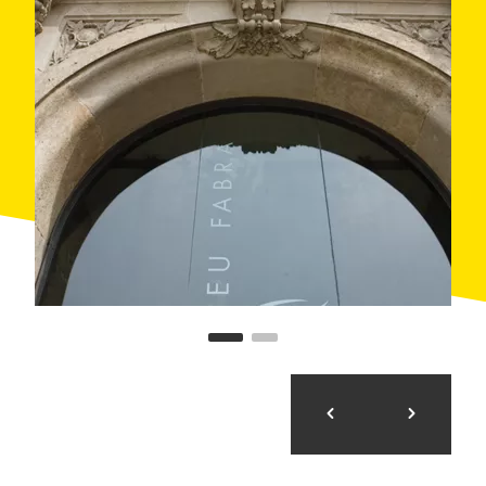
líders en el marc d'elaboració dels seus programes,
com també per la participació de
professionals
provinents de més de cinquanta països
i de
diversos ens públics. Aquesta cooperació permet
multiplicar la garantia dels serveis que l'Institut
ofereix: des de
cursos de postgrau i màsters
fins a
d'altres
a mida passant per l'
ensenyament virtual
.
Completa l'oferta un ampli calendari de
conferències,
congressos i seminaris
.
Aquests i altres esdeveniments oferts a les empreses
es beneficien de les
modèliques instal·lacions
que
la UPF posa a la seva disposició, que inclouen
aularis, un auditori i la dotació tècnica necessària.
Els equipaments s'integren en el paisatge urbà de la
ciutat de Barcelona com una part més del seu
patrimoni. Així, ofereix als seus alumnes els allicients
de barris històrics i plens de vida com els de
l'
Eixample
o
Ciutat Vella
, a més d'una
cèntrica
ubicació
i una àmplia i diversificada
xarxa de
transports
.