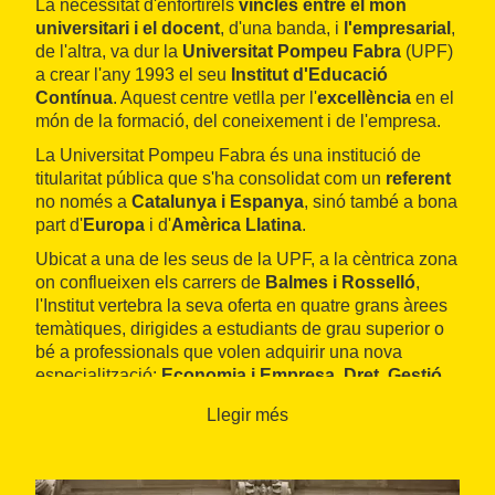
La necessitat d'enfortir
els
vincles entre el món
universitari i el docent
, d'una banda, i
l'empresarial
,
de l'altra, va dur la
Universitat Pompeu Fabra
(UPF)
a crear l'any 1993 el seu
Institut d'Educació
Contínua
. Aquest centre vetlla per l'
excellència
en el
món de la formació, del coneixement i de l'empresa.
La Universitat Pompeu Fabra és una institució de
titularitat pública que s'ha consolidat com un
referent
no només a
Catalunya i Espanya
, sinó també a bona
part d'
Europa
i d'
Amèrica Llatina
.
Ubicat a una de les seus de la UPF, a la cèntrica zona
on conflueixen els carrers de
Balmes i Rosselló
,
l'Institut vertebra la seva oferta en quatre grans àrees
temàtiques, dirigides a estudiants de grau superior o
bé a professionals que volen adquirir una nova
especialització:
Economia i Empresa
,
Dret
,
Gestió
Pública
i
Comunicació i Disseny
, aquesta darrera
Llegir més
en collaboració amb la prestigiosa
Escola Elisava
.
La solvència de la seva oferta formativa està
garantida per la presència de nombroses empreses