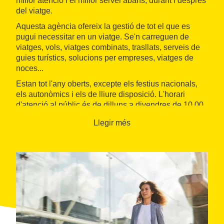
millor atenció i el millor servei abans, durant i després
del viatge.
Aquesta agència ofereix la gestió de tot el que es
pugui necessitar en un viatge. Se'n carreguen de
viatges, vols, viatges combinats, trasllats, serveis de
guies turístics, solucions per empreses, viatges de
noces...
Estan tot l'any oberts, excepte els festius nacionals,
els autonòmics i els de lliure disposició. L'horari
d'atenció al públic és de dilluns a divendres de 10.00
a 14.00 hores i de 16.00 a 20.00 hores; i dissabte de
Llegir més
10.00 a 15.00 hores.