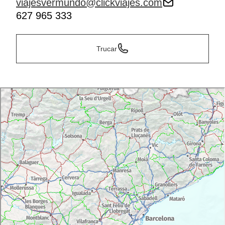
viajesvermundo@clickviajes.com
627 965 333
Trucar