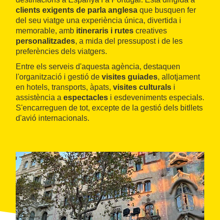
clients exigents de parla anglesa
que busquen fer
del seu viatge una experiència única, divertida i
memorable, amb
itineraris i rutes
creatives
personalitzades
, a mida del pressupost i de les
preferències dels viatgers.
Entre els serveis d'aquesta agència, destaquen
l'organització i gestió de
visites guiades
, allotjament
en hotels, transports, àpats,
visites culturals
i
assistència a
espectacles
i esdeveniments especials.
S'encarreguen de tot, excepte de la gestió dels bitllets
d'avió internacionals.