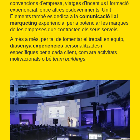
convencions d'empresa, viatges d'incentius i formació
experiencial, entre altres esdeveniments. Unit
Elements també es dedica a la
comunicació i al
màrqueting
experiencial per a potenciar les marques
de les empreses que contracten els seus serveis.
A més a més, per tal de fomentar el treball en equip,
dissenya experiencies
personalitzades i
específiques per a cada client, com ara activitats
motivacionals o bé
team buildings
.