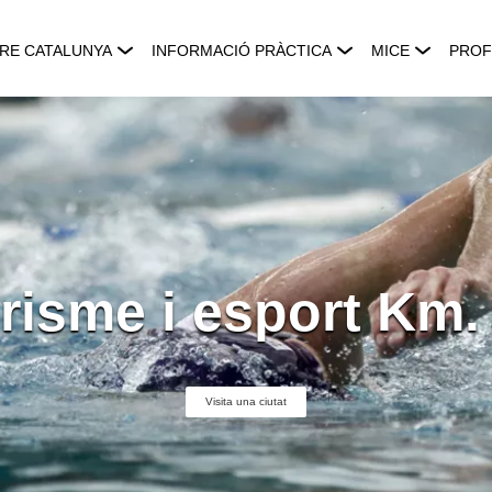
RE CATALUNYA
INFORMACIÓ PRÀCTICA
MICE
PROF
risme i esport Km.
Visita una ciutat