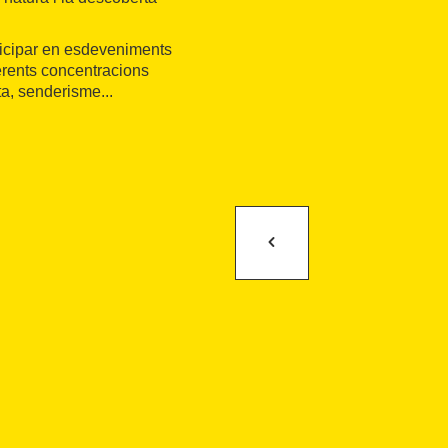
ticipar en esdeveniments
erents concentracions
ta, senderisme...