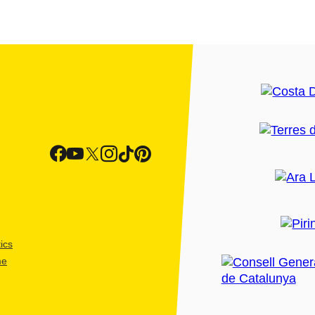
ics
me