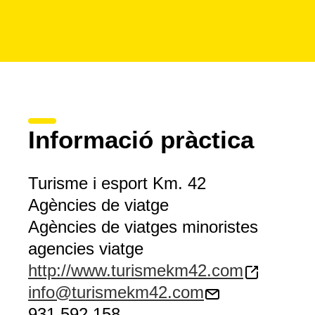
Informació pràctica
Turisme i esport Km. 42
Agències de viatge
Agències de viatges minoristes
agencies viatge
http://www.turismekm42.com
info@turismekm42.com
931 592 158