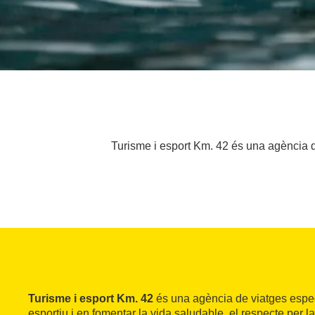
Turisme i esport Km. 42 és una agència de
Turisme i esport Km. 42
és una agència de viatges espec
esportiu i en fomentar la vida saludable, el respecte per l