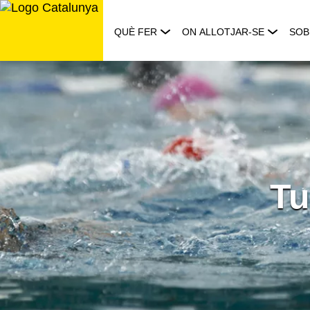
Saltar
al
QUÈ FER
ON ALLOTJAR-SE
SOB
contingut
Tu