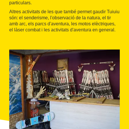
particulars.
Altres activitats de les que també permet gaudir Tuiuiu
són: el senderisme, l'observació de la natura, el tir
amb arc, els parcs d'aventura, les motos elèctriques,
el làser combat i les activitats d'aventura en general.