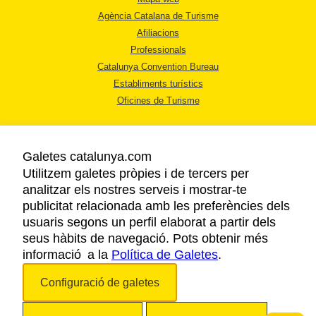
Agència Catalana de Turisme
Afiliacions
Professionals
Catalunya Convention Bureau
Establiments turístics
Oficines de Turisme
Galetes catalunya.com
Utilitzem galetes pròpies i de tercers per
analitzar els nostres serveis i mostrar-te
AVÍS LEGAL
publicitat relacionada amb les preferències dels
POLÍTICA DE PRIVACITAT
usuaris segons un perfil elaborat a partir dels
COOKIES
seus hàbits de navegació. Pots obtenir més
informació a la
Política de Galetes
ACCESSIBILITAT
.
Configuració de galetes
Copyright © 2026. Agència Catalana de Turisme. Tots els drets reservats.