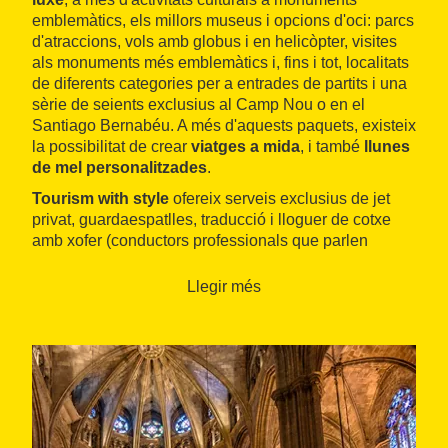
emblemàtics, els millors museus i opcions d'oci: parcs
d'atraccions, vols amb globus i en helicòpter, visites
als monuments més emblemàtics i, fins i tot, localitats
de diferents categories per a entrades de partits i una
sèrie de seients exclusius al Camp Nou o en el
Santiago Bernabéu. A més d'aquests paquets, existeix
la possibilitat de crear
viatges a mida
, i també
llunes
de mel personalitzades
.
Tourism with style
ofereix serveis exclusius de jet
privat, guardaespatlles, traducció i lloguer de cotxe
amb xofer (conductors professionals que parlen
diferents idiomes) per a trasllats
aeroport/hotel, city tours i congressos, reunions de
Llegir més
negocis i convencions.
L'empresa és membre de
Barcelona + Sostenible
i
promou un turisme d'alta qualitat amb el màxim
respecte a l'entorn natural i cultural.