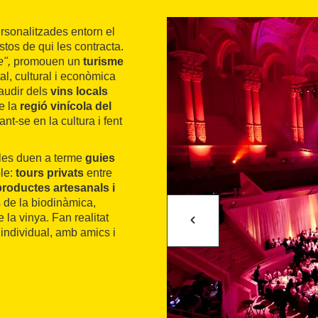
rsonalitzades entorn el
stos de qui les contracta.
",
promouen un
turisme
al, cultural i econòmica
audir dels
vins locals
e la
regió vinícola del
nt-se en la cultura i fent
, les duen a terme
guies
ble:
tours privats
entre
roductes artesanals i
 de la biodinàmica,
 la vinya. Fan realitat
individual, amb amics i