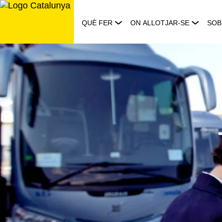
Saltar
al
QUÈ FER
ON ALLOTJAR-SE
SOB
contingut