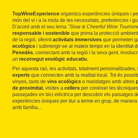
TopWineExperience
organitza experiències úniques i pe
món del vi i a la mida de les necessitats, preferències i gu
D'acord amb el seu lema
"Slow & Cheerful Wine Tourisme
responsable i sostenible
que prima la protecció ambient
de la regió, oferint
activitats immersives
que permeten g
ecològics
i submergir-se al mateix temps en la identitat d
Penedès
, connectant amb la regió i la seva gent, involucra
un
recorregut enològic educatiu.
Per aquesta raó, les activitats, totalment personalitzades
experts
que connecten amb la realitat local. Tot és possi
vinyes, tasts de
vins ecològics
o maridatges amb altres
p
de proximitat
, visites a
cellers
per conèixer les tècniques
passejades en bici elèctrica per descobrir els paisatges de
experiències úniques per dur a terme en grup, de manera 
amb família...