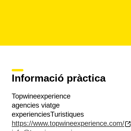
Informació pràctica
Topwineexperience
agencies viatge
experienciesTuristiques
https://www.topwineexperience.com/