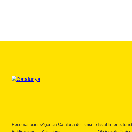
Recomanacions
Agència Catalana de Turisme
Establiments turíst
Publicacions
Afiliacions
Oficines de Turis