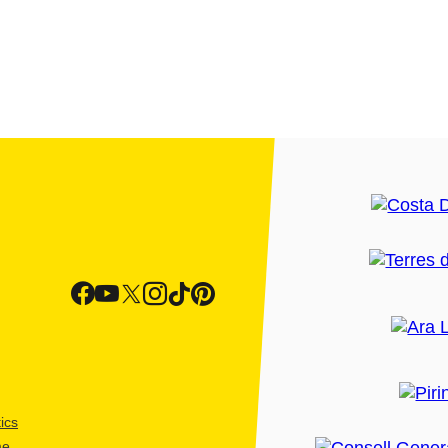
ics
me