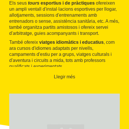
Els seus
tours
esportius i de pràctiques
ofereixen
un ampli ventall d'instal·lacions esportives per llogar,
allotjaments, sessions d'entrenaments amb
entrenadors o sense, assistència sanitària, etc. A més,
també organitza partits amistosos i ofereix servei
d'arbitratge, guies acompanyants i transport.
També ofereix
viatges idiomàtics i educatius
, com
ara cursos d'idiomes adaptats per nivells,
campaments d'estiu per a grups, viatges culturals i
d'aventura i circuits a mida, tots amb professors
qualificats i experimentats.
Els viatges es
poden adaptar per a persones amb
Llegir més
mobilitat reduïda
, des de l'allotjament i el transport,
fins a les excursions i les activitats. També s'ofereixen
cadires per a dutxes.
Sol Active Tours també disposa de
serveis de DMC
pensats per a empreses, per
organitzar reunions o
conferències
, amb una gran varietat de sales amb
audiovisuals, personal de suport, traductors i
assistència, marxandatge i programes per a