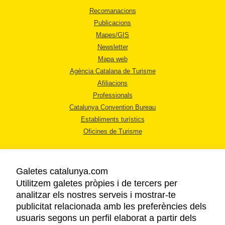
Recomanacions
Publicacions
Mapes/GIS
Newsletter
Mapa web
Agència Catalana de Turisme
Afiliacions
Professionals
Catalunya Convention Bureau
Establiments turístics
Oficines de Turisme
Galetes catalunya.com
Utilitzem galetes pròpies i de tercers per
analitzar els nostres serveis i mostrar-te
AVÍS LEGAL
publicitat relacionada amb les preferències dels
POLÍTICA DE PRIVACITAT
usuaris segons un perfil elaborat a partir dels