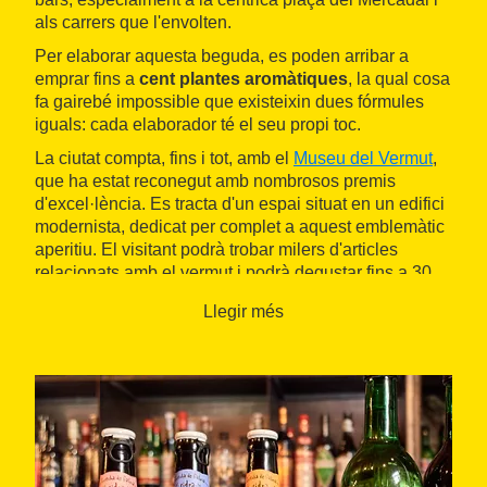
als carrers que l'envolten.
Per elaborar aquesta beguda, es poden arribar a
emprar fins a
cent plantes aromàtiques
, la qual cosa
fa gairebé impossible que existeixin dues fórmules
iguals: cada elaborador té el seu propi toc.
La ciutat compta, fins i tot, amb el
Museu del Vermut
,
que ha estat reconegut amb nombrosos premis
d'excel·lència. Es tracta d'un espai situat en un edifici
modernista, dedicat per complet a aquest emblemàtic
aperitiu. El visitant podrà trobar milers d'articles
relacionats amb el vermut i podrà degustar fins a 30
varietats de diferents parts del món. A més, té un
Llegir més
restaurant de cuina mediterrània amb una gran
reputació.