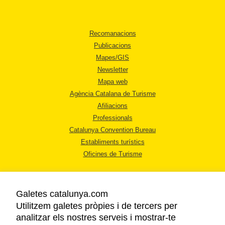
Recomanacions
Publicacions
Mapes/GIS
Newsletter
Mapa web
Agència Catalana de Turisme
Afiliacions
Professionals
Catalunya Convention Bureau
Establiments turístics
Oficines de Turisme
Galetes catalunya.com
Utilitzem galetes pròpies i de tercers per
analitzar els nostres serveis i mostrar-te
AVÍS LEGAL