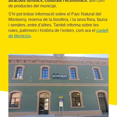
atractius turístics, culturals i econòmics
, així com
de productes del municipi.
S'hi pot trobar informació sobre el Parc Natural del
Montseny, reserva de la biosfera, i la seva flora, fauna
i senders, entre d'altres. També informa sobre les
rutes, patrimoni i història de l'entorn, com ara el
castell
de Montclús
.