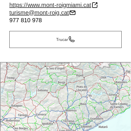
https://www.mont-roigmiami.cat
turisme@mont-roig.cat
977 810 978
Trucar