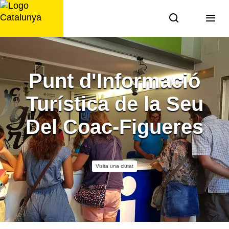
Saltar
al
contingut
Punt d'Informació
Turística de la Seu
Del Coac-Figueres
Visita una ciutat