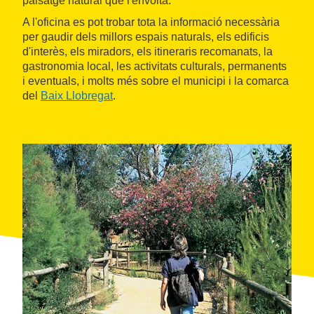
paisatge natural que l'envolta.
A l'oficina es pot trobar tota la informació necessària
per gaudir dels millors espais naturals, els edificis
d'interès, els miradors, els itineraris recomanats, la
gastronomia local, les activitats culturals, permanents
i eventuals, i molts més sobre el municipi i la comarca
del
Baix Llobregat
.