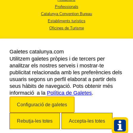
Professionals
Catalunya Convention Bureau
Establiments turístics
Oficines de Turisme
Galetes catalunya.com
Utilitzem galetes pròpies i de tercers per
analitzar els nostres serveis i mostrar-te
AVÍS LEGAL
publicitat relacionada amb les preferències dels
POLÍTICA DE PRIVACITAT
usuaris segons un perfil elaborat a partir dels
COOKIES
seus hàbits de navegació. Pots obtenir més
informació a la
Política de Galetes
ACCESSIBILITAT
.
Configuració de galetes
Copyright © 2026. Agència Catalana de Turisme. Tots els drets reservats.
Rebutja-les totes
Accepta-les totes