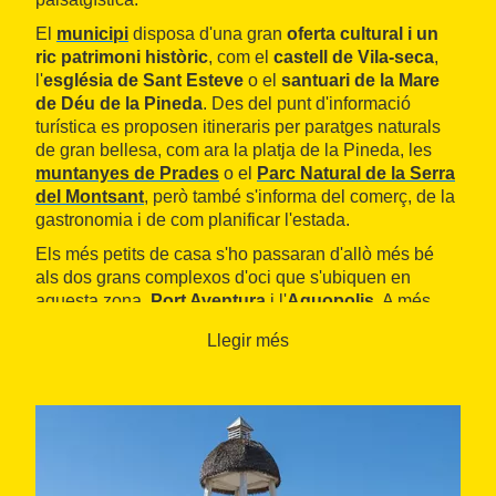
El
municipi
disposa d'una gran
oferta cultural i un
ric patrimoni històric
, com el
castell de Vila-seca
,
l'
església de Sant Esteve
o el
santuari de la Mare
de Déu de la Pineda
. Des del punt d'informació
turística es proposen itineraris per paratges naturals
de gran bellesa, com ara la platja de la Pineda, les
muntanyes de Prades
o el
Parc Natural de la Serra
del Montsant
, però també s'informa del comerç, de la
gastronomia i de com planificar l'estada.
Els més petits de casa s'ho passaran d'allò més bé
als dos grans complexos d'oci que s'ubiquen en
aquesta zona,
Port Aventura
i l'
Aquopolis
. A més,
Vila-seca té el segell de qualitat com a
Destinació de
Llegir més
Turisme Familiar,
que ofereix un ampli ventall
d'allotjaments, restaurants, comerços i serveis
preparats amb instal·lacions i recursos de qualitat
necessaris per rebre famílies.