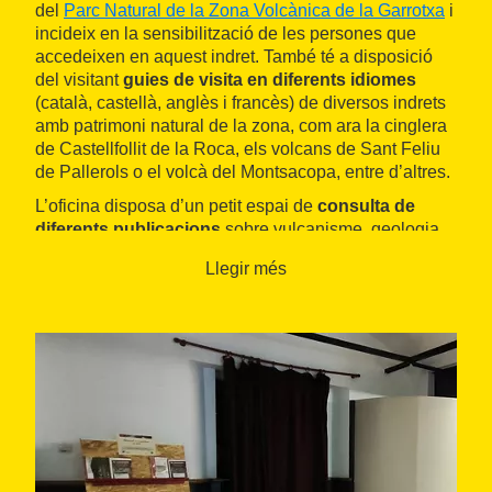
del
Parc Natural de la Zona Volcànica de la Garrotxa
i
incideix en la sensibilització de les persones que
accedeixen en aquest indret. També té a disposició
del visitant
guies de visita en diferents idiomes
(català, castellà, anglès i francès) de diversos indrets
amb patrimoni natural de la zona, com ara la cinglera
de Castellfollit de la Roca, els volcans de Sant Feliu
de Pallerols o el volcà del Montsacopa, entre d’altres.
L’oficina disposa d’un petit espai de
consulta de
diferents publicacions
sobre vulcanisme, geologia,
fauna i flora, adreçats al públic adult i a l'infantil. A la
Llegir més
planta superior del mateix edifici hi ha les oficines
tècniques del parc natural i, a la planta inferior,
serveis públics
i un
bar.