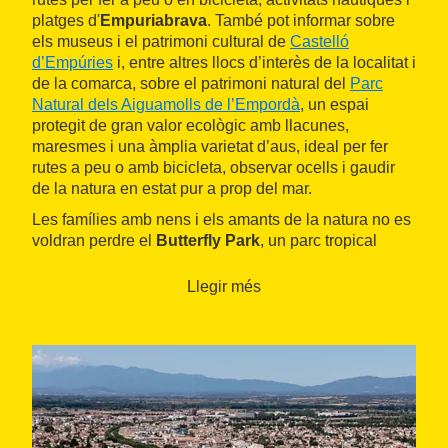
platges d'
Empuriabrava
. També pot informar sobre
els museus i el patrimoni cultural de
Castelló
d’Empúries
i, entre altres llocs d’interès de la localitat i
de la comarca, sobre el patrimoni natural del
Parc
Natural dels Aiguamolls de l’Empordà
, un espai
protegit de gran valor ecològic amb llacunes,
maresmes i una àmplia varietat d’aus, ideal per fer
rutes a peu o amb bicicleta, observar ocells i gaudir
de la natura en estat pur a prop del mar.
Les famílies amb nens i els amants de la natura no es
voldran perdre el
Butterfly Park
, un parc tropical
cobert on es poden veure papallones de tot el món
volant en llibertat, així com altres animals exòtics com
Llegir més
ocells, rèptils i mamífers.
Però hi ha moltes altres
activitats i llocs per a tota la
família
: lloguer de barques per passejar pels canals
d'Empuriabrava, salts en paracaigues, el tunel de
vent, kàrting, tenis, lloguer de bicicletes,
bowling
,
visites guiades, esports aquàtics, hípica,
minigolf,
pitch & putt
, i, fins i tot, un
skatepark
.