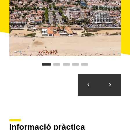
El municipi conserva un ric patrimoni històric amb
muralles medievals, ponts antics, convents i edificis
gòtics. Un passeig pel nucli antic ens transporta a
l’època en què Castelló era la capital del comtat
d’Empúries. Val la pena acostar-s'hi per descobrir la
monumental
basílica de Santa Maria
, l'
Ecomuseu
Farinera
o el
Museu d'Història Medieval de la Cúria–
Presó
.
Informació pràctica