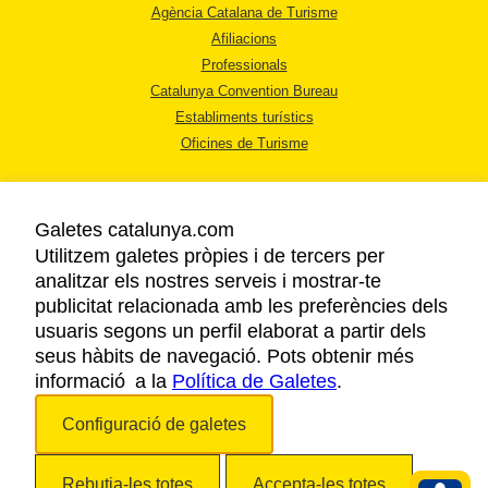
Agència Catalana de Turisme
Afiliacions
Professionals
Catalunya Convention Bureau
Establiments turístics
Oficines de Turisme
Galetes catalunya.com
Utilitzem galetes pròpies i de tercers per
analitzar els nostres serveis i mostrar-te
AVÍS LEGAL
publicitat relacionada amb les preferències dels
POLÍTICA DE PRIVACITAT
usuaris segons un perfil elaborat a partir dels
COOKIES
seus hàbits de navegació. Pots obtenir més
informació a la
Política de Galetes
ACCESSIBILITAT
.
Configuració de galetes
Copyright © 2026. Agència Catalana de Turisme. Tots els drets reservats.
Rebutja-les totes
Accepta-les totes