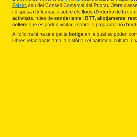
Falset
, seu del Consell Comarcal del Priorat. Ofereix ass
i disposa d'informació sobre els
llocs d'interès
de la coma
activitats
, rutes de
senderisme
i
BTT
,
allotjaments
,
res
cellers
que es poden visitar, i sobre la programació d'
esd
A l'oficina hi ha una petita
botiga
en la qual es poden com
llibres relacionats amb la història i el patrimoni cultural i n