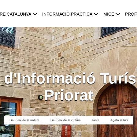
RE CATALUNYA
INFORMACIÓ PRÀCTICA
MICE
PROF
 d'Informació Turís
Priorat
Gaudeix de la natura
Gaudeix de la cultura
Tasta
Agafa la bici