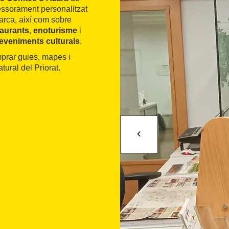
essorament personalitzat
rca, així com sobre
taurants
,
enoturisme
i
eveniments culturals
.
prar guies, mapes i
atural del Priorat.