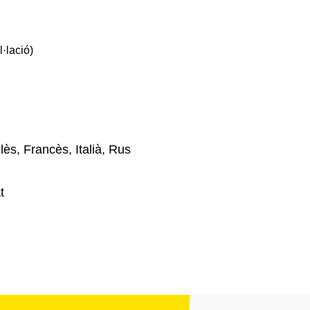
l·lació)
ès, Francès, Italià, Rus
t