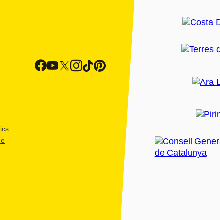
ics
me