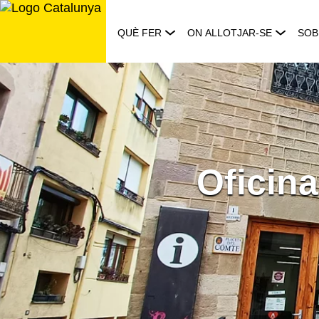
Saltar
al
QUÈ FER
ON ALLOTJAR-SE
SOB
contingut
Oficina