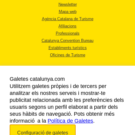
Newsletter
Mapa web
Agència Catalana de Turisme
Afiliacions
Professionals
Catalunya Convention Bureau
Establiments turístics
Oficines de Turisme
Galetes catalunya.com
Utilitzem galetes pròpies i de tercers per
analitzar els nostres serveis i mostrar-te
AVÍS LEGAL
publicitat relacionada amb les preferències dels
POLÍTICA DE PRIVACITAT
usuaris segons un perfil elaborat a partir dels
COOKIES
seus hàbits de navegació. Pots obtenir més
informació a la
Política de Galetes
ACCESSIBILITAT
.
Configuració de galetes