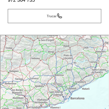
972 364 735
Trucar