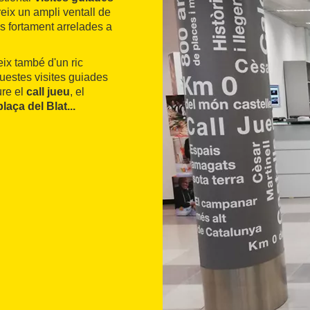
reix un ampli ventall de
ns fortament arrelades a
eix també d'un ric
questes visites guiades
ure el
call jueu
, el
plaça del Blat...