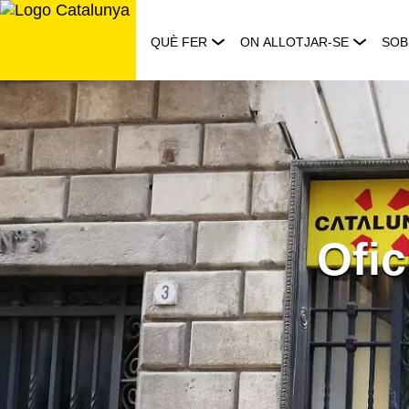
Saltar
al
QUÈ FER
ON ALLOTJAR-SE
SOB
contingut
Ofic