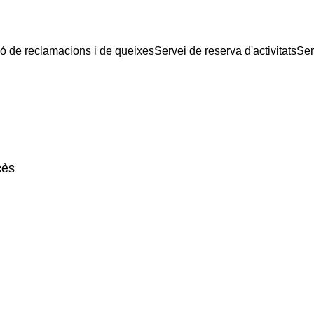
ió de reclamacions i de queixes
Servei de reserva d'activitats
Ser
cès