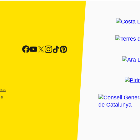
ics
me