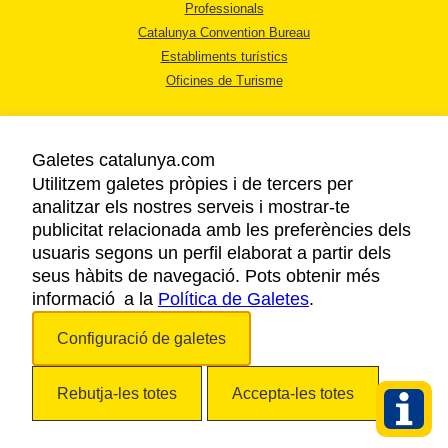
Professionals
Catalunya Convention Bureau
Establiments turístics
Oficines de Turisme
Galetes catalunya.com
Utilitzem galetes pròpies i de tercers per
analitzar els nostres serveis i mostrar-te
AVÍS LEGAL
publicitat relacionada amb les preferències dels
POLÍTICA DE PRIVACITAT
usuaris segons un perfil elaborat a partir dels
COOKIES
seus hàbits de navegació. Pots obtenir més
informació a la
Política de Galetes
.
ACCESSIBILITAT
Configuració de galetes
Copyright © 2026. Agència Catalana de Turisme. Tots els drets reservats.
Rebutja-les totes
Accepta-les totes