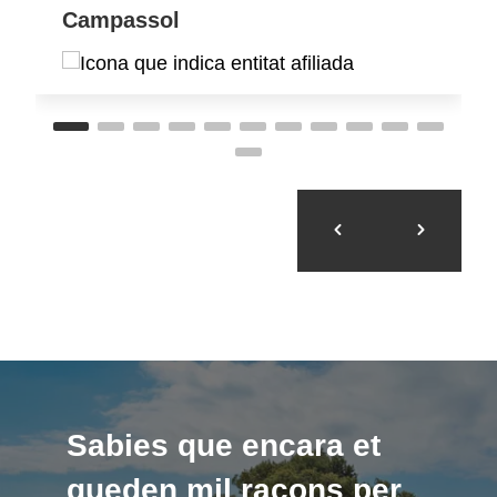
Campassol
Sabies que encara et
queden mil racons per