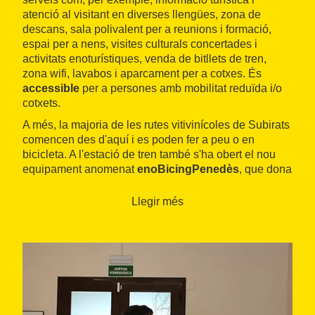
atenció al visitant en diverses llengües, zona de
descans, sala polivalent per a reunions i formació,
espai per a nens, visites culturals concertades i
activitats enoturístiques, venda de bitllets de tren,
zona wifi, lavabos i aparcament per a cotxes. És
accessible
per a persones amb mobilitat reduïda i/o
cotxets.
A més, la majoria de les rutes vitivinícoles de Subirats
comencen des d'aquí i es poden fer a peu o en
bicicleta. A l'estació de tren també s'ha obert el nou
equipament anomenat
enoBicingPenedès
, que dona
atenció al cicloturista i es complementa amb l'Oficina
de Turisme. En aquest espai, s'ofereixen noves
Llegir més
formes de mobilitat per descobrir el Penedès, com el
lloguer de bicicletes concertades (elèctriques,
convencionals, de passeig o BTT), servei de guiatge i
acompanyament, aparcament, lavabos, vestidors i
dutxes.
Aquells visitants que ho desitgin també poden gaudir
de l’
exposició permanent
, on s’exhibeixen obres